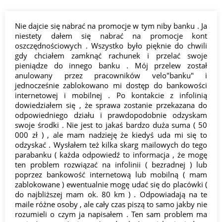
Nie dajcie się nabrać na promocje w tym niby banku . Ja
niestety dałem się nabrać na promocje kont
oszczędnościowych . Wszystko było pięknie do chwili
gdy chciałem zamknąć rachunek i przelać swoje
pieniądze do innego banku . Mój przelew został
anulowany przez pracowników velo"banku" i
jednocześnie zablokowano mi dostęp do bankowości
internetowej i mobilnej . Po kontakcie z infolinią
dowiedziałem się , że sprawa zostanie przekazana do
odpowiedniego działu i prawdopodobnie odzyskam
swoje środki . Nie jest to jakaś bardzo duża suma ( 50
000 zł ) , ale mam nadzieję że kiedyś uda mi się to
odzyskać . Wysłałem też kilka skarg mailowych do tego
parabanku ( każda odpowiedź to informacja , że mogę
ten problem rozwiązać na infolinii ( bezradnej ) lub
poprzez bankowość internetową lub mobilną ( mam
zablokowane ) ewentualnie mogę udać się do placówki (
do najbliższej mam ok. 80 km ) . Odpowiadają na te
maile różne osoby , ale cały czas piszą to samo jakby nie
rozumieli o czym ja napisałem . Ten sam problem ma