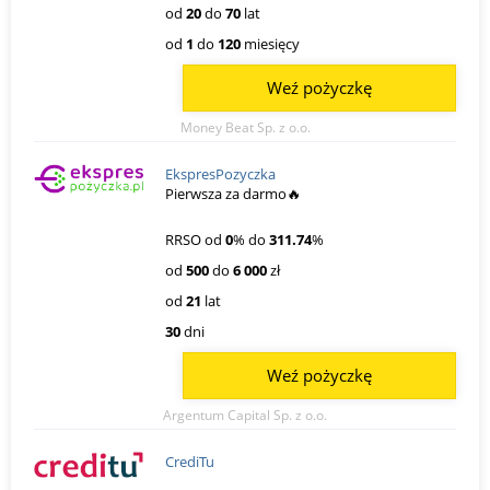
od
20
do
70
lat
od
1
do
120
miesięcy
Weź pożyczkę
Money Beat Sp. z o.o.
EkspresPozyczka
Pierwsza za darmo🔥
RRSO od
0
% do
311.74
%
od
500
do
6 000
zł
od
21
lat
30
dni
Weź pożyczkę
Argentum Capital Sp. z o.o.
CrediTu