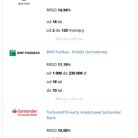
RRSO
14,94
%
od
18
lat
od
2
do
120
miesięcy
Więcej o ofercie
BNP Paribas - Kredyt Gotowkowy
RRSO
11,19
%
od
1 000
do
230 000
zł
od
18
lat
do
10
lat
Więcej o ofercie
TurboKARTA karty kredytowej Santander
Bank
RRSO
10,00
%