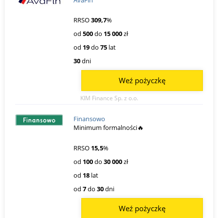
RRSO
309,7
%
od
500
do
15 000
zł
od
19
do
75
lat
30
dni
Weź pożyczkę
KIM Finance Sp. z o.o.
Finansowo
Minimum formalności🔥
RRSO
15,5
%
od
100
do
30 000
zł
od
18
lat
od
7
do
30
dni
Weź pożyczkę