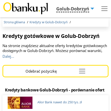
Golub-Dobrzyń
Menu
Burger
Strona główna
Kredyty w Golub-Dobrzyń
Kredyty gotówkowe w Golub-Dobrzyń
Na stronie znajdziesz aktualne oferty kredytów gotówkowych
dostępnych w Golub-Dobrzyń. Możesz porównać warunki,
RRSO, okres spłaty oraz wymagania banków. Wszystkie
Dalej...
kredyty można złożyć online lub w oddziałach banków. To
wygodne narzędzie, które pomoże Ci znaleźć
najkorzystniejszą ofertę finansowania.
Odebrać pożyczkę
Menu
Burger
Kredyty bankowe Golub-Dobrzyń - porównanie ofert
Alior Bank nawet do 250 tys. zł