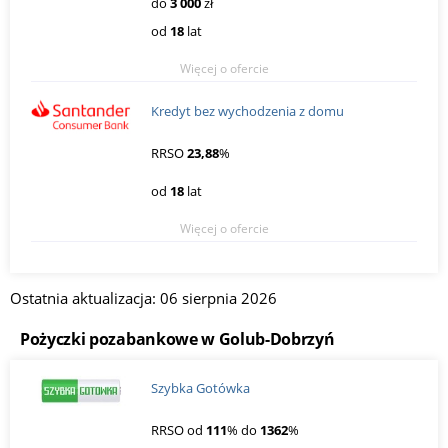
do
3 000
zł
od
18
lat
Więcej o ofercie
Kredyt bez wychodzenia z domu
RRSO
23,88
%
od
18
lat
Więcej o ofercie
Ostatnia aktualizacja: 06 sierpnia 2026
Pożyczki pozabankowe w Golub-Dobrzyń
Szybka Gotówka
RRSO od
111
% do
1362
%