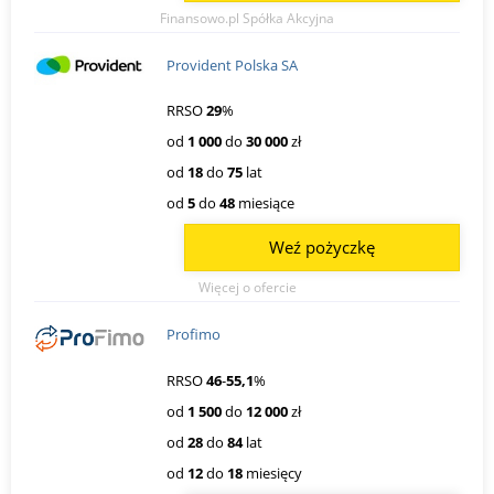
Finansowo.pl Spółka Akcyjna
Provident Polska SA
RRSO
29
%
od
1 000
do
30 000
zł
od
18
do
75
lat
od
5
do
48
miesiące
Weź pożyczkę
Więcej o ofercie
Profimo
RRSO
46
-
55,1
%
od
1 500
do
12 000
zł
od
28
do
84
lat
od
12
do
18
miesięcy