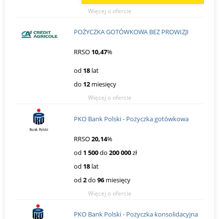
Więcej o ofercie
POŻYCZKA GOTÓWKOWA BEZ PROWIZJI
RRSO
10,47
%
od
18
lat
do
12
miesięcy
Więcej o ofercie
PKO Bank Polski - Pożyczka gotówkowa
RRSO
20,14
%
od
1 500
do
200 000
zł
od
18
lat
od
2
do
96
miesięcy
Więcej o ofercie
PKO Bank Polski - Pożyczka konsolidacyjna