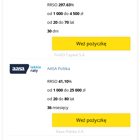
RRSO
297.63
%
od
1 000
do
4 500
zł
od
20
do
70
lat
30
dni
Weź pożyczkę
FinGO Capital S.A.
AASA Polska
RRSO
41,10
%
od
1 000
do
25 000
zł
od
20
do
80
lat
36
miesięcy
Weź pożyczkę
Aasa Polska S.A.