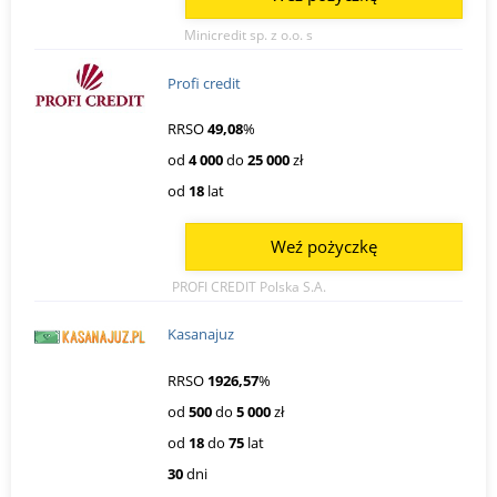
Minicredit sp. z o.o. s
Profi credit
RRSO
49,08
%
od
4 000
do
25 000
zł
od
18
lat
Weź pożyczkę
PROFI CREDIT Polska S.A.
Kasanajuz
RRSO
1926,57
%
od
500
do
5 000
zł
od
18
do
75
lat
30
dni