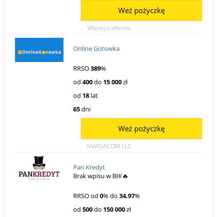
Weź pożyczkę
Więcej o ofercie
Online Gotowka
RRSO
389
%
od
400
do
15 000
zł
od
18
lat
65
dni
Weź pożyczkę
TAMGACOM LLC
Pan Kredyt
Brak wpisu w BIK🔥
RRSO od
0
% do
34.97
%
od
500
do
150 000
zł