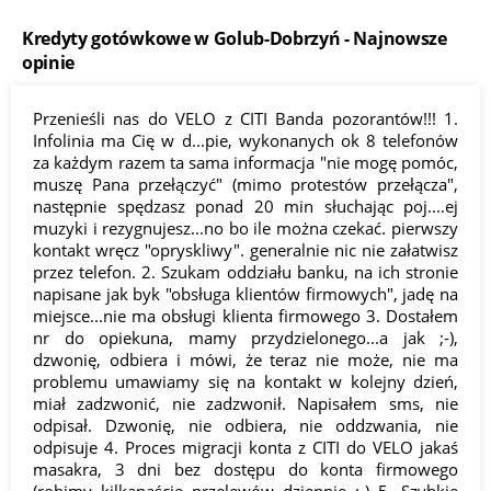
Kredyty gotówkowe w Golub-Dobrzyń - Najnowsze
opinie
Przenieśli nas do VELO z CITI Banda pozorantów!!! 1.
Infolinia ma Cię w d...pie, wykonanych ok 8 telefonów
za każdym razem ta sama informacja "nie mogę pomóc,
muszę Pana przełączyć" (mimo protestów przełącza",
następnie spędzasz ponad 20 min słuchając poj....ej
muzyki i rezygnujesz...no bo ile można czekać. pierwszy
kontakt wręcz "opryskliwy". generalnie nic nie załatwisz
przez telefon. 2. Szukam oddziału banku, na ich stronie
napisane jak byk "obsługa klientów firmowych", jadę na
miejsce...nie ma obsługi klienta firmowego 3. Dostałem
nr do opiekuna, mamy przydzielonego...a jak ;-),
dzwonię, odbiera i mówi, że teraz nie może, nie ma
problemu umawiamy się na kontakt w kolejny dzień,
miał zadzwonić, nie zadzwonił. Napisałem sms, nie
odpisał. Dzwonię, nie odbiera, nie oddzwania, nie
odpisuje 4. Proces migracji konta z CITI do VELO jakaś
masakra, 3 dni bez dostępu do konta firmowego