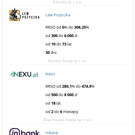
Zaliczka sp. z o.o.
Lew Pozyczka
RRSO od
0
% do
308,25
%
od
300
do
6 000
zł
od
19
do
73
lat
30
dni
Aventus Group Sp z o.o.
Nexu
RRSO od
280,1
% do
474,9
%
od
500
do
8 000
zł
od
18
lat
od
2
do
6
miesięcy
Blue Finance Polska sp. z o.o.
Inbank