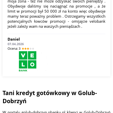
moja żona - też nie może odzyskać swoich pieniędzy .
Obydwoje daliśmy się naciągnąć na promocje , a że
limit w promocji był 50 000 zł na konto więc obydwoje
mamy teraz poważny problem . Ostrzegamy wszystkich
potencjalnych łowców promocji - omijajcie velobank
jeżeli zależy wam na waszych pieniądzach .
Daniel
07.04.2026
Оcena: 3
Tani kredyt gotówkowy w Golub-
Dobrzyń
W portalu golub-dobrzyn.obanku.pl klienci w Golub-Dobrzyń