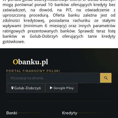
mogą porównać ponad 10 banków oferujących kredyty bez
zaświadczeń, na dowód, na PIT, na oświadczenie z
uproszczoną procedurą. Oferta banku zależna jest od
zdolności kredytowej, posiadania rachunku ze stałymi
wpływami (minimum 6 miesięcy) oraz innych parametrów
ratingowych prezentowanych banków. Sprawdź teraz listę
banków w Golub-Dobrzyń oferujących tanie kredyty
gotówkowe.
PORTAL FINANSOWY POLSKI
Golub-Dobrzyń
Google Play
Banki
Kredyty