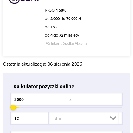
RRSO
4.50
%
od
2 000
do
70 000
zł
od
18
lat
od
4
do
72
miesięcy
AS Inbank Spółka Akcyjna
Ostatnia aktualizacja: 06 sierpnia 2026
Kalkulator pożyczki online
zł
Kwota
dni
Okres