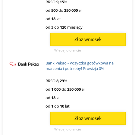
RRSO
9,15
%
od
500
do
250 000
zł
od
18
lat
od
3
do
120
miesięcy
Złóż wniosek
Więcej o ofercie
Bank Pekao - Pożyczka gotówkowa na
marzenia i potrzeby! Prowizja 0%
RRSO
8,29
%
od
1 000
do
250 000
zł
od
18
lat
od
1
do
10
lat
Złóż wniosek
Więcej o ofercie