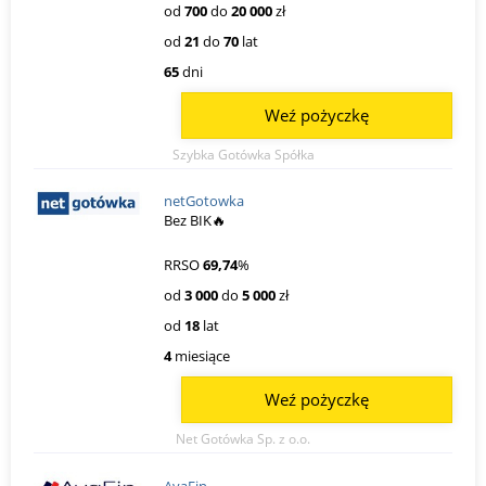
od
700
do
20 000
zł
od
21
do
70
lat
65
dni
Weź pożyczkę
Szybka Gotówka Spółka
netGotowka
Bez BIK🔥
RRSO
69,74
%
od
3 000
do
5 000
zł
od
18
lat
4
miesiące
Weź pożyczkę
Net Gotówka Sp. z o.o.
AvaFin