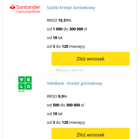
Szybki Kredyt Gotówkowy
RRSO
15,51
%
od
1 000
do
300 000
zł
od
18
lat
od
3
do
120
miesięcy
Złóż wniosek
Więcej o ofercie
VeloBank - Kredyt gotówkowy
RRSO
9,9
%
od
500
do
300 000
zł
od
18
lat
od
3
do
120
miesięcy
Złóż wniosek