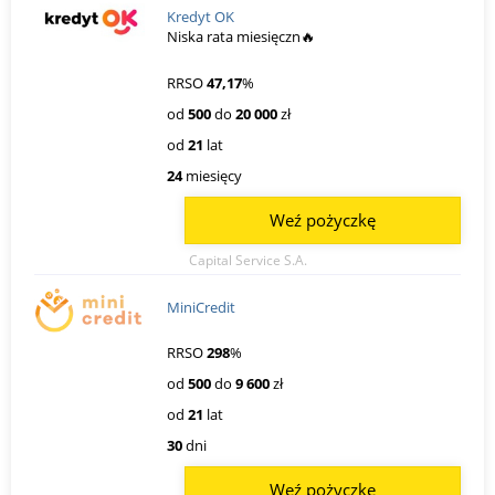
Kredyt OK
Niska rata miesięczn🔥
RRSO
47,17
%
od
500
do
20 000
zł
od
21
lat
24
miesięcy
Weź pożyczkę
Capital Service S.A.
MiniCredit
RRSO
298
%
od
500
do
9 600
zł
od
21
lat
30
dni
Weź pożyczkę