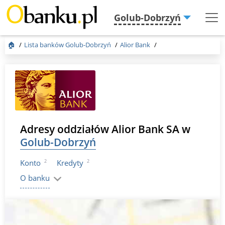
Golub-Dobrzyń
Menu
Burger
🏠
Lista banków Golub-Dobrzyń
Alior Bank
Adresy oddziałów Alior Bank SA w
Golub-Dobrzyń
2
2
Konto
Kredyty
O banku