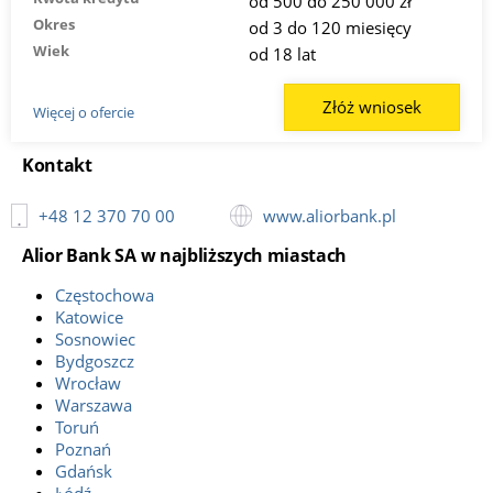
od 500 do 250 000 zł
Okres
od 3 do 120 miesięcy
Wiek
od 18 lat
Złóż wniosek
Więcej o ofercie
Kontakt
+48 12 370 70 00
www.aliorbank.pl
Alior Bank SA w najbliższych miastach
Częstochowa
Katowice
Sosnowiec
Bydgoszcz
Wrocław
Warszawa
Toruń
Poznań
Gdańsk